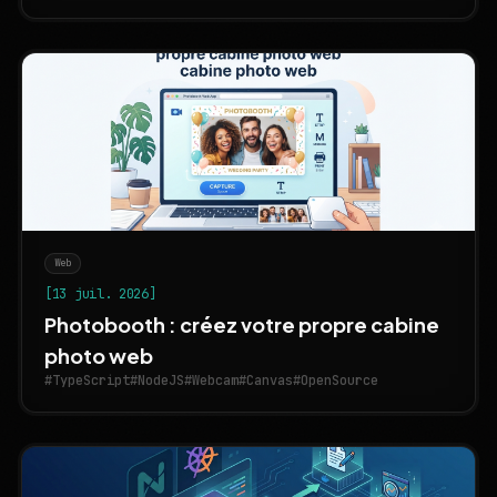
Web
[13 juil. 2026]
Photobooth : créez votre propre cabine
photo web
#TypeScript
#NodeJS
#Webcam
#Canvas
#OpenSource