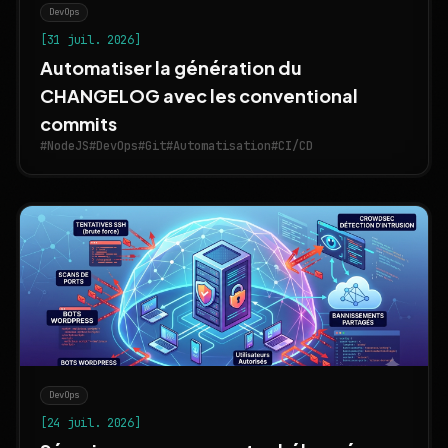
DevOps
[31 juil. 2026]
Automatiser la génération du
CHANGELOG avec les conventional
commits
#NodeJS
#DevOps
#Git
#Automatisation
#CI/CD
DevOps
[24 juil. 2026]