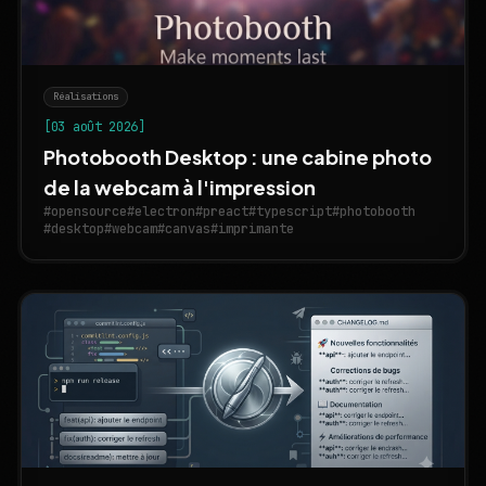
Réalisations
[03 août 2026]
Photobooth Desktop : une cabine photo
de la webcam à l'impression
#opensource
#electron
#preact
#typescript
#photobooth
#desktop
#webcam
#canvas
#imprimante