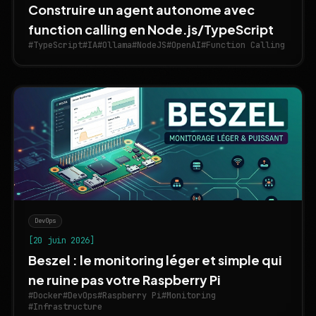
Construire un agent autonome avec
function calling en Node.js/TypeScript
#TypeScript
#IA
#Ollama
#NodeJS
#OpenAI
#Function Calling
DevOps
[20 juin 2026]
Beszel : le monitoring léger et simple qui
ne ruine pas votre Raspberry Pi
#Docker
#DevOps
#Raspberry Pi
#Monitoring
#Infrastructure