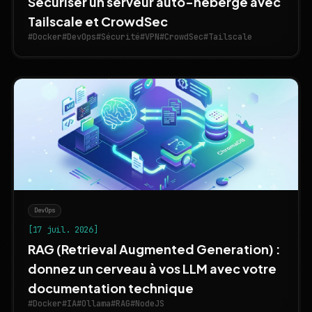
Sécuriser un serveur auto-hébergé avec
Tailscale et CrowdSec
#Docker
#DevOps
#Sécurité
#VPN
#CrowdSec
#Tailscale
DevOps
[17 juil. 2026]
RAG (Retrieval Augmented Generation) :
donnez un cerveau à vos LLM avec votre
documentation technique
#Docker
#IA
#Ollama
#RAG
#NodeJS