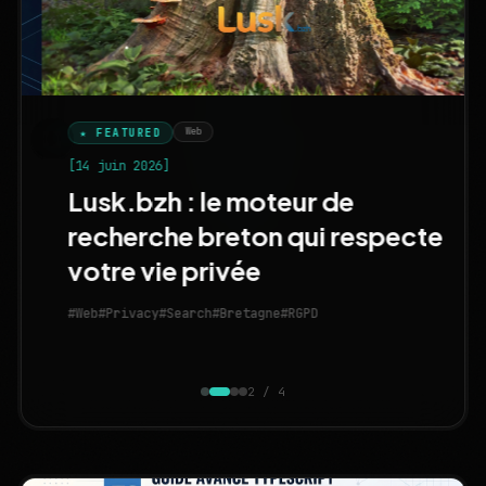
Web
★ FEATURED
[14 juin 2026]
Lusk.bzh : le moteur de
recherche breton qui respecte
votre vie privée
#Web
#Privacy
#Search
#Bretagne
#RGPD
2 / 4